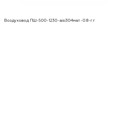
Воздуховод ПШ-500-1230-aisi304мат.-0.8-г.г
В