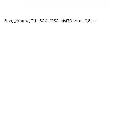
Воздуховод ПШ-500-1230-aisi304мат.-0.8-г.г
В